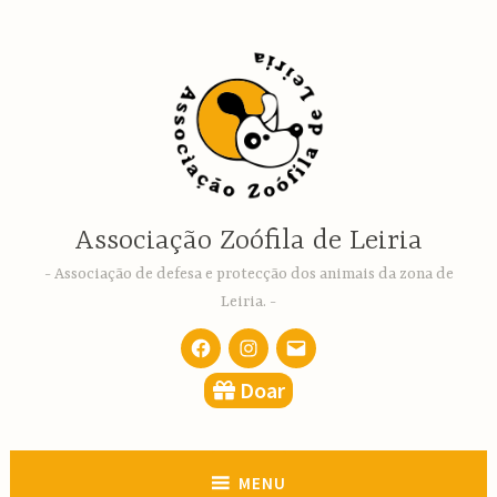
Ir
para
conteúdo
Associação Zoófila de Leiria
Associação de defesa e protecção dos animais da zona de
Leiria.
Facebook
Instagram
email
Doar
MENU