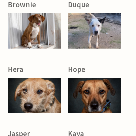
Brownie
Duque
Hera
Hope
Jasper
Kaya