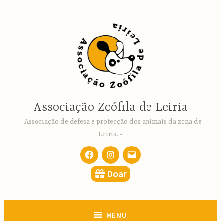
Ir
para
conteúdo
Associação Zoófila de Leiria
Associação de defesa e protecção dos animais da zona de
Leiria.
Facebook
Instagram
email
Doar
MENU