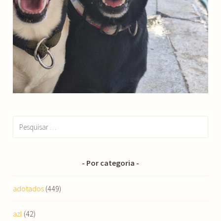
Pesquisar
por:
Por categoria
adotados
(449)
azl
(42)