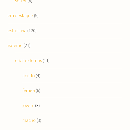
sénior
(4)
em destaque
(5)
estrelinha
(120)
externo
(21)
cães externos
(11)
adulto
(4)
fêmea
(6)
jovem
(3)
macho
(3)