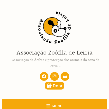
Ir
para
conteúdo
Associação Zoófila de Leiria
Associação de defesa e protecção dos animais da zona de
Leiria.
Facebook
Instagram
email
Doar
MENU