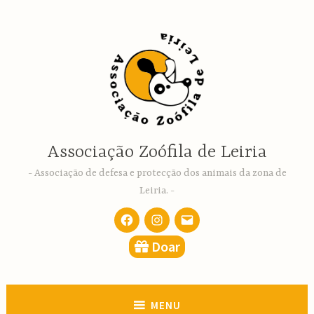
Ir
para
conteúdo
Associação Zoófila de Leiria
Associação de defesa e protecção dos animais da zona de
Leiria.
Facebook
Instagram
email
Doar
MENU