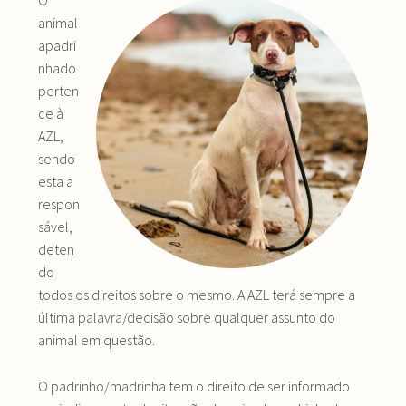
animal
apadri
nhado
perten
ce à
AZL,
sendo
esta a
respon
sável,
deten
do
todos os direitos sobre o mesmo. A AZL terá sempre a
última palavra/decisão sobre qualquer assunto do
animal em questão.
O padrinho/madrinha tem o direito de ser informado