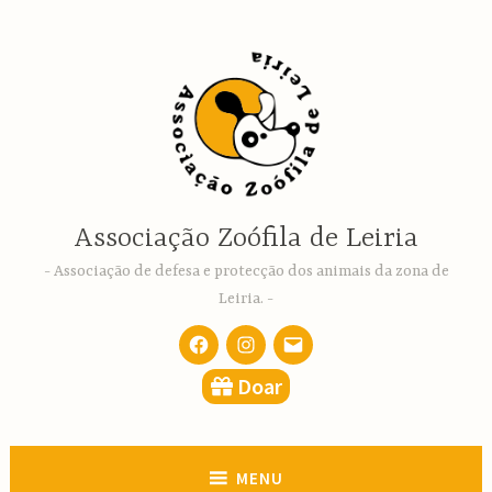
Ir
para
conteúdo
Associação Zoófila de Leiria
Associação de defesa e protecção dos animais da zona de
Leiria.
Facebook
Instagram
email
Doar
MENU