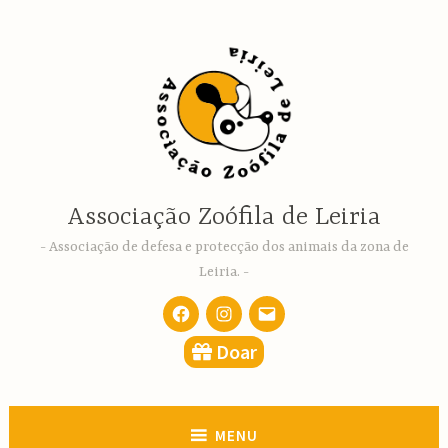
Ir
para
conteúdo
Associação Zoófila de Leiria
Associação de defesa e protecção dos animais da zona de
Leiria.
Facebook
Instagram
email
Doar
MENU