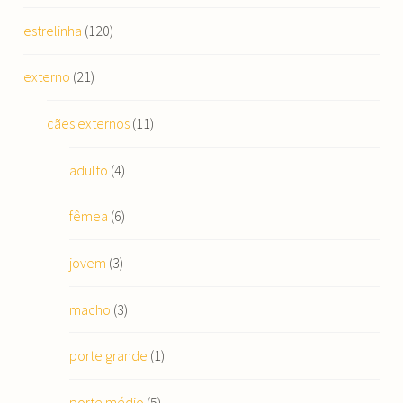
estrelinha
(120)
externo
(21)
cães externos
(11)
adulto
(4)
fêmea
(6)
jovem
(3)
macho
(3)
porte grande
(1)
porte médio
(5)