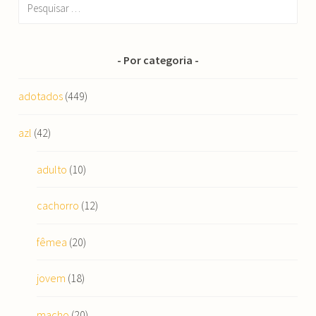
Pesquisar
por:
Por categoria
adotados
(449)
azl
(42)
adulto
(10)
cachorro
(12)
fêmea
(20)
jovem
(18)
macho
(20)