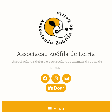
Ir
para
conteúdo
Associação Zoófila de Leiria
Associação de defesa e protecção dos animais da zona de
Leiria.
Facebook
Instagram
email
Doar
MENU