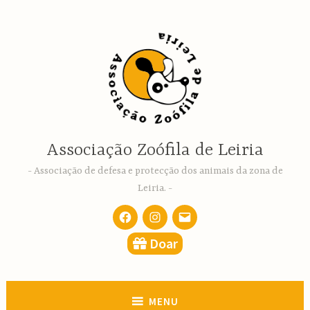
Ir
para
conteúdo
Associação Zoófila de Leiria
Associação de defesa e protecção dos animais da zona de
Leiria.
Facebook
Instagram
email
Doar
MENU