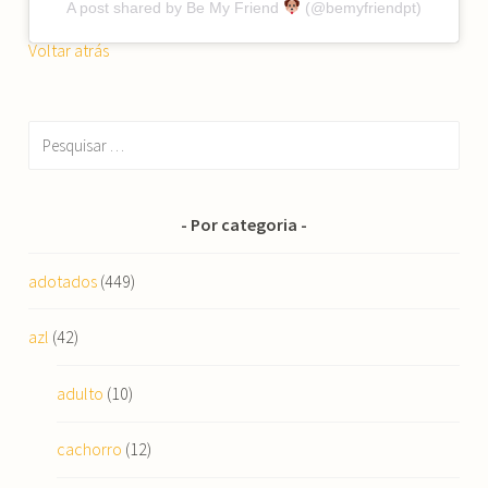
A post shared by Be My Friend
(@bemyfriendpt)
Voltar atrás
Pesquisar
por:
Por categoria
adotados
(449)
azl
(42)
adulto
(10)
cachorro
(12)