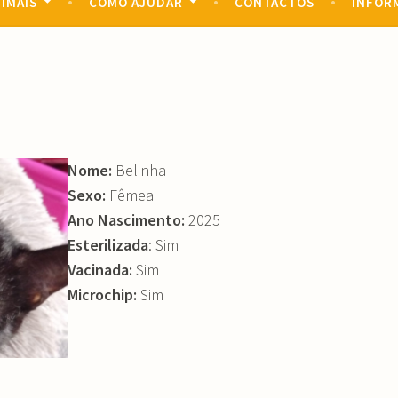
IMAIS
COMO AJUDAR
CONTACTOS
INFOR
Nome:
Belinha
Sexo:
Fêmea
Ano Nascimento:
2025
Esterilizada
: Sim
Vacinada:
Sim
Microchip:
Sim