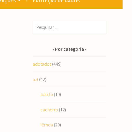
MAÇÕES
PROTEÇÃO DE DADOS
Pesquisar
por:
Por categoria
adotados
(449)
azl
(42)
adulto
(10)
cachorro
(12)
fêmea
(20)