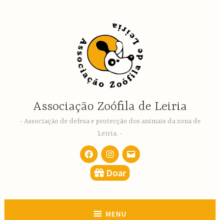
Ir
para
conteúdo
Associação Zoófila de Leiria
Associação de defesa e protecção dos animais da zona de
Leiria.
Facebook
Instagram
email
Doar
MENU