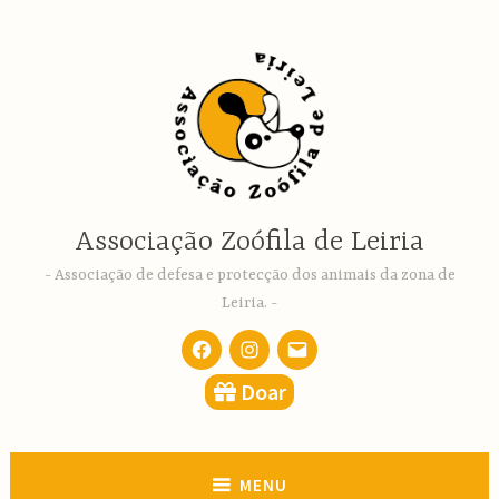
Ir
para
conteúdo
Associação Zoófila de Leiria
Associação de defesa e protecção dos animais da zona de
Leiria.
Facebook
Instagram
email
Doar
MENU