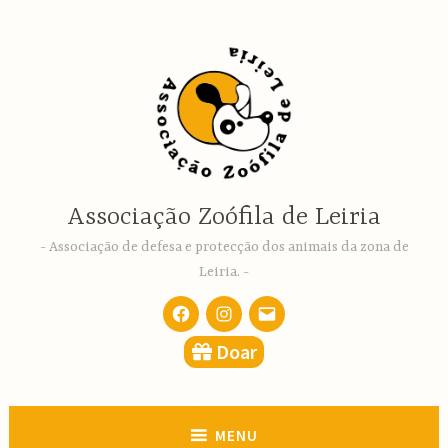
Ir
para
conteúdo
Associação Zoófila de Leiria
Associação de defesa e protecção dos animais da zona de
Leiria.
Facebook
Instagram
email
Doar
MENU