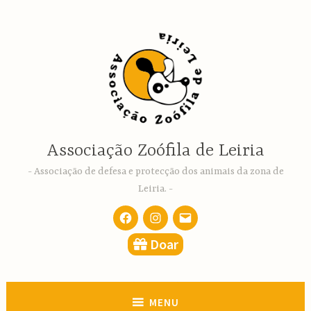
Ir
para
conteúdo
Associação Zoófila de Leiria
Associação de defesa e protecção dos animais da zona de
Leiria.
Facebook
Instagram
email
Doar
MENU