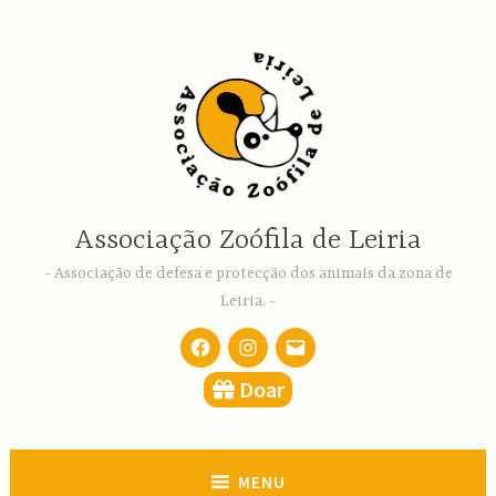
Ir
para
conteúdo
Associação Zoófila de Leiria
Associação de defesa e protecção dos animais da zona de
Leiria.
Facebook
Instagram
email
Doar
MENU