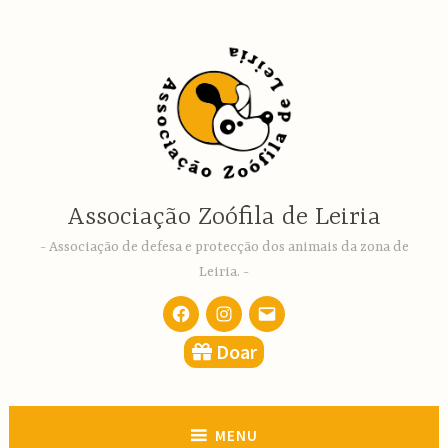
Ir
para
conteúdo
Associação Zoófila de Leiria
Associação de defesa e protecção dos animais da zona de
Leiria.
Facebook
Instagram
email
Doar
MENU