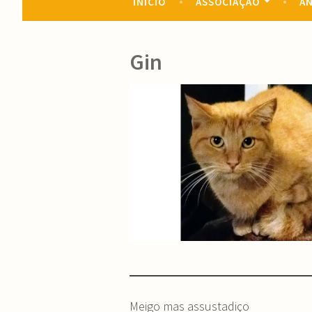
INÍCIO
ASSOCIAÇÃO
AN
Gin
Meigo mas assustadiço