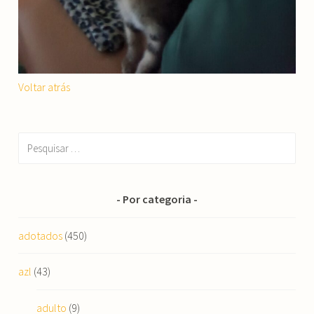
Voltar atrás
Pesquisar
por:
Por categoria
adotados
(450)
azl
(43)
adulto
(9)