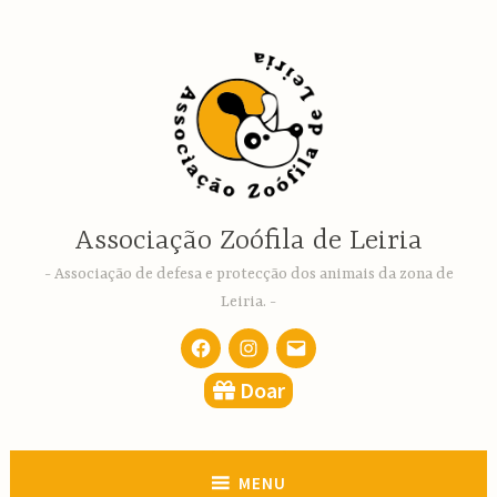
Ir
para
conteúdo
Associação Zoófila de Leiria
Associação de defesa e protecção dos animais da zona de
Leiria.
Facebook
Instagram
email
Doar
MENU