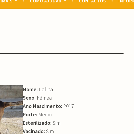
IMAIS
COMO AJUDAR
CONTACTOS
INFOR
Nome:
Lollita
Sexo:
Fêmea
Ano Nascimento:
2017
Porte:
Médio
Esterilizado
: Sim
Vacinado:
Sim