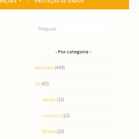
MAÇÕES
PROTEÇÃO DE DADOS
Pesquisar
por:
Por categoria
adotados
(449)
azl
(42)
adulto
(10)
cachorro
(12)
fêmea
(20)