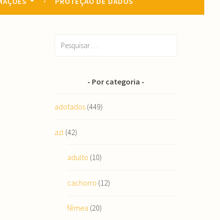
MAÇÕES
PROTEÇÃO DE DADOS
Pesquisar
por:
Por categoria
adotados
(449)
azl
(42)
adulto
(10)
cachorro
(12)
fêmea
(20)