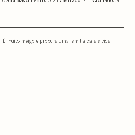
ho
Ano Nascimento:
2024
Castrado:
Sim
Vacinado:
Sim
 É muito meigo e procura uma família para a vida.