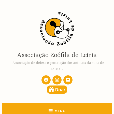
Ir
para
conteúdo
Associação Zoófila de Leiria
Associação de defesa e protecção dos animais da zona de
Leiria.
Facebook
Instagram
email
Doar
MENU