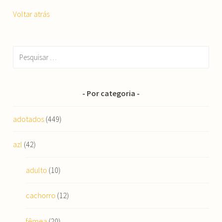
Voltar atrás
Pesquisar
por:
Por categoria
adotados
(449)
azl
(42)
adulto
(10)
cachorro
(12)
fêmea
(20)