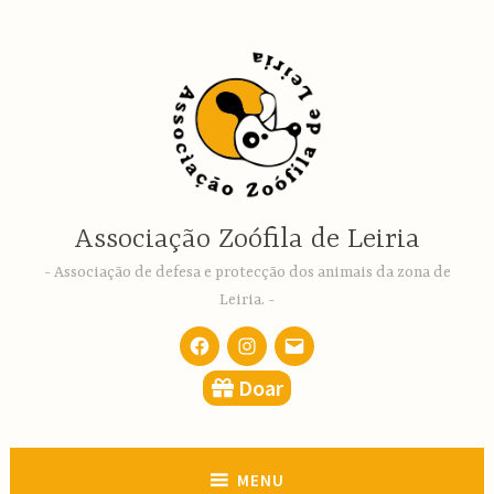
Ir
para
conteúdo
Associação Zoófila de Leiria
Associação de defesa e protecção dos animais da zona de
Leiria.
Facebook
Instagram
email
Doar
MENU