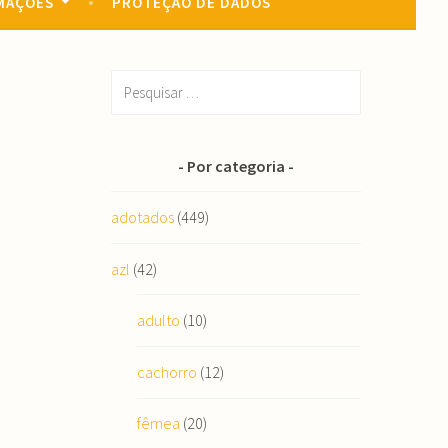
MAÇÕES
PROTEÇÃO DE DADOS
Pesquisar
por:
Por categoria
adotados
(449)
azl
(42)
adulto
(10)
cachorro
(12)
fêmea
(20)