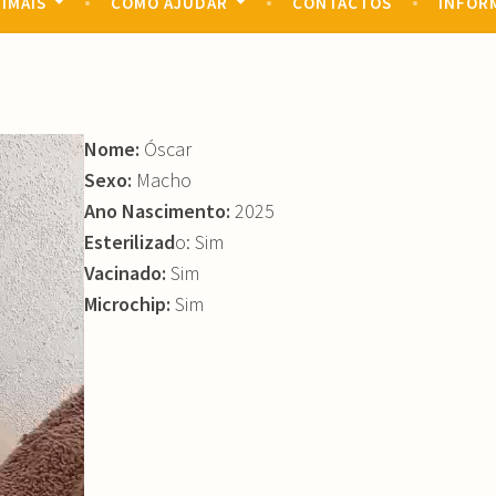
IMAIS
COMO AJUDAR
CONTACTOS
INFOR
Nome:
Óscar
Sexo:
Macho
Ano Nascimento:
2025
Esterilizad
o: Sim
Vacinado:
Sim
Microchip:
Sim