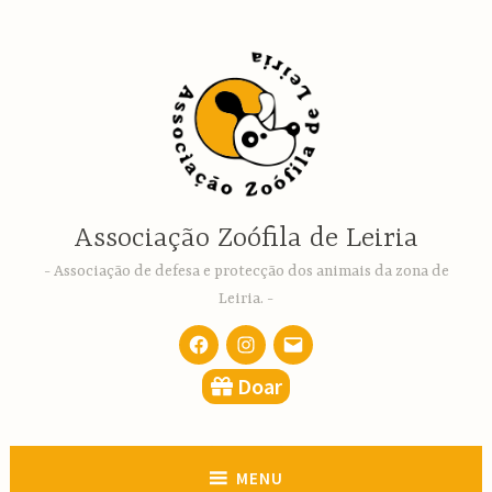
Ir
para
conteúdo
Associação Zoófila de Leiria
Associação de defesa e protecção dos animais da zona de
Leiria.
Facebook
Instagram
email
Doar
MENU