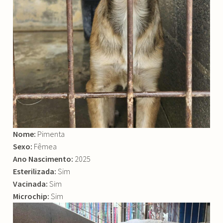
Nome:
Pimenta
Sexo:
Fêmea
Ano Nascimento:
2025
Esterilizada:
Sim
Vacinada:
Sim
Microchip:
Sim