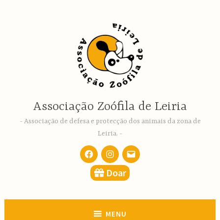
Ir
para
conteúdo
Associação Zoófila de Leiria
Associação de defesa e protecção dos animais da zona de
Leiria.
Facebook
Instagram
email
Doar
MENU