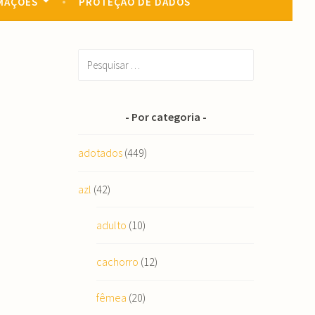
MAÇÕES
PROTEÇÃO DE DADOS
Pesquisar
por:
Por categoria
adotados
(449)
azl
(42)
adulto
(10)
cachorro
(12)
fêmea
(20)