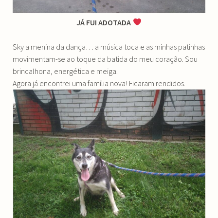
JÁ FUI ADOTADA
Sky a menina da dança… a música toca e as minhas patinhas
movimentam-se ao toque da batida do meu coração. Sou
brincalhona, energética e meiga.
Agora já encontrei uma família nova! Ficaram rendidos.