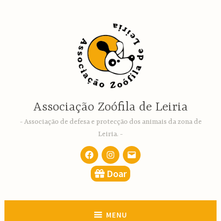
Ir
para
conteúdo
Associação Zoófila de Leiria
Associação de defesa e protecção dos animais da zona de
Leiria.
Facebook
Instagram
email
Doar
MENU