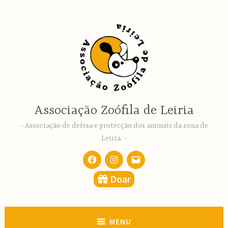
Ir
para
conteúdo
Associação Zoófila de Leiria
Associação de defesa e protecção dos animais da zona de
Leiria.
Facebook
Instagram
email
Doar
MENU