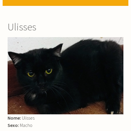
Ulisses
Nome:
Ulisses
Sexo:
Macho