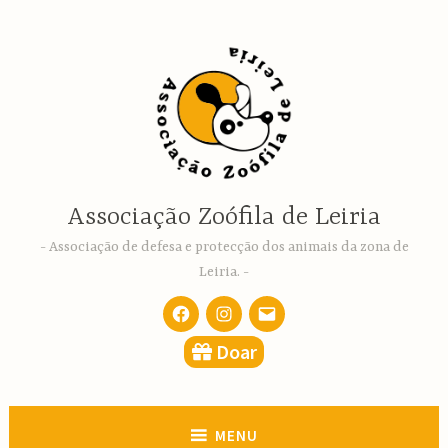
Ir
para
conteúdo
Associação Zoófila de Leiria
Associação de defesa e protecção dos animais da zona de
Leiria.
Facebook
Instagram
email
Doar
MENU