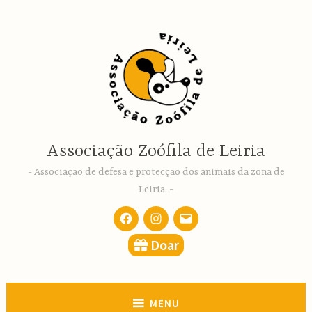
Ir
para
conteúdo
Associação Zoófila de Leiria
Associação de defesa e protecção dos animais da zona de
Leiria.
Facebook
Instagram
email
Doar
MENU