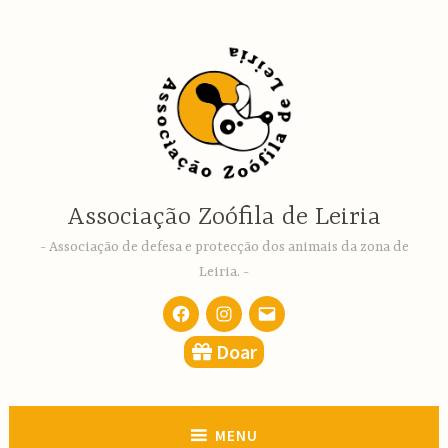
Ir
para
conteúdo
Associação Zoófila de Leiria
Associação de defesa e protecção dos animais da zona de
Leiria.
Facebook
Instagram
email
Doar
MENU