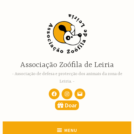
Ir
para
conteúdo
Associação Zoófila de Leiria
Associação de defesa e protecção dos animais da zona de
Leiria.
Facebook
Instagram
email
Doar
MENU