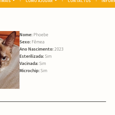
IMAIS
COMO AJUDAR
CONTACTOS
INFOR
Nome:
Phoebe
Sexo:
Fêmea
Ano Nascimento:
2023
Esterilizada:
Sim
Vacinada:
Sim
Microchip:
Sim