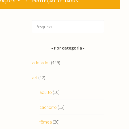
MAÇÕES
PROTEÇÃO DE DADOS
Pesquisar
por:
Por categoria
adotados
(449)
azl
(42)
adulto
(10)
cachorro
(12)
fêmea
(20)