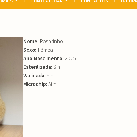
IMAIS
COMO AJUDAR
CONTACTOS
INFOR
Nome:
Rosarinho
Sexo:
Fêmea
Ano Nascimento:
2025
Esterilizada:
Sim
Vacinada:
Sim
Microchip:
Sim