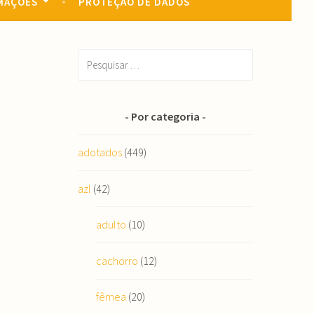
MAÇÕES
PROTEÇÃO DE DADOS
Pesquisar
por:
Por categoria
adotados
(449)
azl
(42)
adulto
(10)
cachorro
(12)
fêmea
(20)