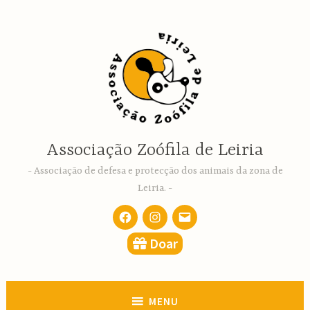
Ir
para
conteúdo
Associação Zoófila de Leiria
Associação de defesa e protecção dos animais da zona de
Leiria.
Facebook
Instagram
email
Doar
MENU