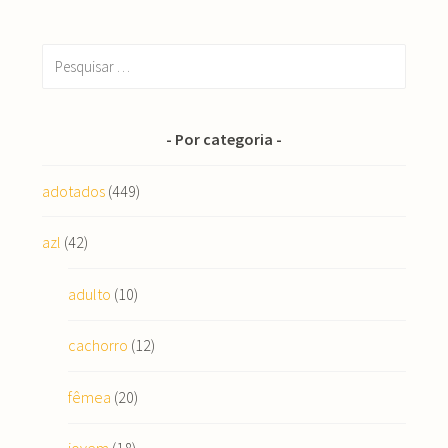
Pesquisar
por:
Por categoria
adotados
(449)
azl
(42)
adulto
(10)
cachorro
(12)
fêmea
(20)