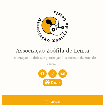
Ir
para
conteúdo
Associação Zoófila de Leiria
Associação de defesa e protecção dos animais da zona de
Leiria.
Facebook
Instagram
email
Doar
MENU