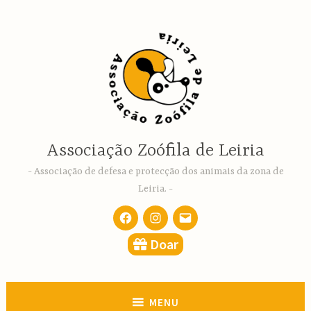
Ir
para
conteúdo
Associação Zoófila de Leiria
Associação de defesa e protecção dos animais da zona de
Leiria.
Facebook
Instagram
email
Doar
MENU