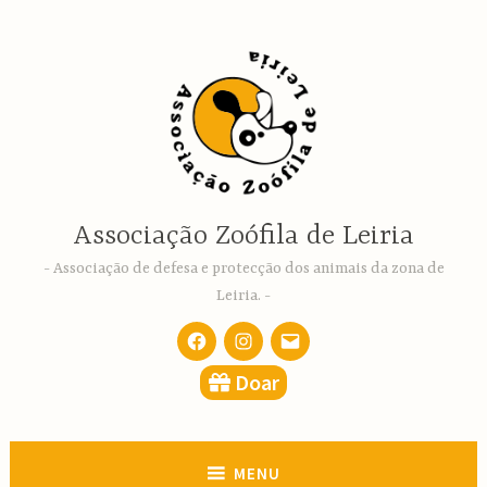
Ir
para
conteúdo
Associação Zoófila de Leiria
Associação de defesa e protecção dos animais da zona de
Leiria.
Facebook
Instagram
email
Doar
MENU